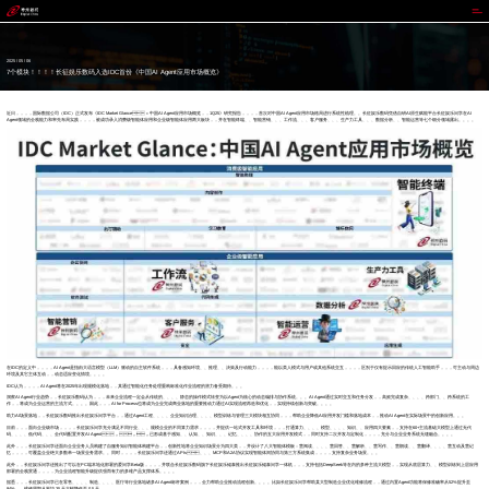
长征娱乐
2025 / 05 / 06
7个模块！！！！长征娱乐数码入选IDC首份《中国AI Agent应用市场概览》
近日，，，，国际数据公司（IDC）正式发布《IDC Market Glance：中国AI Agent应用市场概览，，1Q25》研究报告，，，，首次对中国AI Agent应用市场格局进行系统性梳理。。长征娱乐数码凭借自研AI原生赋能平台长征娱乐问学在AI
Agent领域的全栈能力和率先布局实践，，，，被成功录入消费级智能体应用和企业级智能体应用两大板块，，并在智能终端、、智能营销、、、工作流、、、客户服务、、、生产力工具、、、数据分析、、智能运营等七个细分领域露出。。。。
在IDC的定义中，，，，AI Agent是指由大语言模型（LLM）驱动的自主软件系统，，，具备感知环境、、推理、、决策及行动能力，，，，能以类人模式与用户或其他系统交互，，，，区别于仅有提示回应的传统人工智能助手，，，可主动与周边
环境及其它主体互动，，动态适应变化情境。。。。
IDC认为，，，，AI Agent将在2025年出现规模化落地，，其通过智能化任务处理重构标准化作业流程的潜力备受期待。。。
洞察AI Agent行业趋势，，长征娱乐数码认为，，，未来企业流程一定会从传统的、、、、静态的操作模式转变为以Agent为核心的动态编排与协作系统。。。AI Agent通过实时交互和任务分发，，高效完成复杂、、、、跨部门、、跨系统的工
作，，将成为企业运营的主流方式。。。。因此，，，AI for Process也将成为企业完成商业落地的重要推动力通过AI实现流程再造和优化，，实现持续创新与突破。。。。
助力AI场景落地，，长征娱乐数码推出长征娱乐问学平台，，通过Agent工程、、、、企业知识治理、、、、模型训练与管理三大模块相互协同，，，帮助企业降低AI应用开发门槛和落地成本，，推动AI Agent在实际场景中的创新应用。。。
目前，，，面向企业级市场，，，，长征娱乐问学充分满足不同行业、、、规模企业的不同算力需求，，，，并提供一站式开发工具和环境，，，打通算力、、、、模型、、、、知识、、应用四大要素，，支持在60+主流基础大模型上通过无代
码、、、、低代码、、、全代码配置开发AI Agent，，，已形成基于感知、、认知、、知识、、、记忆、、、、协作的五大应用开发模式，，同时支持二次开发与定制化，，，，充分与企业业务系统无缝融合。。。。
此外，，，长征娱乐问学还面向企业业务人员构建了自服务知识智能体构建平台，，创新性地将企业知识场景分为四大类，，并设计了八大智能体模板：慧阅读、、、、慧回答、、慧解析、、慧写作、、慧朗读、、慧翻译、、、、慧互动及慧记
忆，，，，可覆盖企业绝大多数单一场景业务需求。。同时，，，，长征娱乐问学还通过APIs、、、MCP和A2A协议实现智能体间协同与第三方系统集成，，，，支持复杂业务场景。。。
此外，，长征娱乐问学还推出了可以在PC端本地化部署的爱问学Beta版，，，，并联合长征娱乐数码旗下长征娱乐鲲泰推出长征娱乐鲲泰问学一体机，，，支持包括DeepSeek等在内的多种主流大模型，，实现从底层算力、、模型训练到上层应用
部署的全栈贯通，，，，为企业流程智能升级提供强而有力的多维产品支撑体系。。。。
据悉，，，长征娱乐问学已在零售、、、、制造、、、、医疗等行业落地诸多AI Agent标杆案例，，，全力帮助企业推动流程创新。。。。比如长征娱乐问学帮助某大型制造企业优化维修流程，，通过内置Agent功能将保修准确率从52%提升至