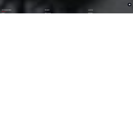
关于长征娱乐数码
理论著作
企业文化
ESG
资讯与活动
联系我们
加入我们
1282
6000
+亿
+
全年营收 (2024)
员工数量
2600
30000
+
+
技术人员数量
渠道生态伙伴
300
123
+
第
位
技术生态伙伴
《财富》中国上市公司
500强(2023)
79
38
第
位
第
位
中国民营企业
《财富》最受赞赏
500强(2023)
中国公司
29
AA
第
位
级
福布斯中国
Wind ESG评级
数字经济100强