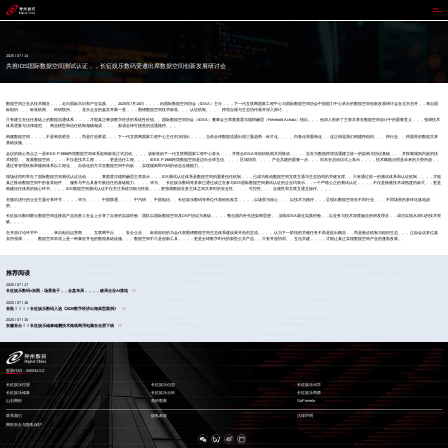
长征娱乐
2025 / 07 / 14
共推IDS国际数据空间测试认证，，长征娱乐数码受邀出席数据空间创新发展研讨会
数据空间正在从技术概念，，，走向国际共识和产业实践。。。2025年7月10日，，，，由国际数据空间协会（IDSA）主办，，，下一代互联网国家工程中心与国际数据空间协会中国能力中心承办的数据空间创新发展研讨会在北京召开，，来自国
际组织、、、标准机构、、科研院所、、、龙头企业的嘉宾齐聚一堂，，，围绕数据空间技术标准、、、认证机制、、、、跨境合规与生态协作展开深入探讨。。
只有建立在信任基础上的数据流通体系，，，，才能真正释放数字经济的系统性价值。。国际数据空间协会（IDSA）董事会主席莱茵霍尔德阿赫思（Reinhold Achatz）指出。。。他深入剖析了主权共享在数据空间设计中的重要意义，，，强调技术
体系需要与法律规范、、商业模型和信任机制相辅相成，，，，形成全球可接受的流通路径。。。
构建数据空间，，，，不是构筑壁垒，，，而是打造桥梁。。。下一代互联网国家工程中心主任刘东指出，，，，当前全球数据流通出现三重趋势：碎片化、、、、内卷化和重构化，，这正倒逼我们构建跨组织、、、跨行业、、跨国界的数据共享
基础设施。。。
会议的核心亮点之一是IEEE P1988跨境数据空间体系架构标准正式启动。。。。该标准由下一代互联网国家工程中心牵头，，，并联合IDSA等组织机构共同推动，，，，旨在为数据跨境流通建立统一的架构与协议基础，，，并探索规则内嵌的技
术模型。。发展数据空间，，，，不仅是技术工程，，，，更是信任工程。。。。IEEE P1988跨境数据空间是迈向全球互信、、、、区域协同、、、、产业共建的重要一步。。。刘东在启动仪式上表示，，，，技术赋能治理是未来的大势所趋，，
通过将管理机制和规则体系以工程化、、自动化的方式在数据空间中内嵌，，实现规则即代码的动态合规能力。。
现场还同时举办了国际数据空间测试认证活动，，，，莱茵霍尔德阿赫思主席表示，，，IDS测试认证体系是数据空间的重要信任机制，，，已成为推动数据空间互联互通与生态协同的关键支撑。。只有通过统一的测试体系和认证机制，，，，才能
真正推动数据空间中的各类组件、、服务与平台具备可被信任的基础能力。。。。华为、、长征娱乐数码等多家已通过或正在参与IDS国际数据空间测试认证的企业均表示，，一个严格公正的测试认证，，，，不仅是衡量技术成熟度的标尺，，更是
构建信任体系的核心环节。。。。IDS数据空间测试认证不仅关注系统功能与性能，，，更强调数据在多主体之间共享时的安全性、、、、可控性、、、合规性和互联互通互操作。。。。
在随后进行的企业主题分享环节，，，，华为、、、、中国联通、、、、中汽研、、中国电信、、长征娱乐数码等单位代表纷纷发言，，，，以场景为核心、、、以技术为路径，，，呈现出数据空间在不同行业、、、不同场景的多样化落地趋
势。。
长征娱乐数码磐云数据空间连接器产品负责人在会上分享了自身的实战经验：团队以国际数据空间及DSP协议为基础，，，，整合国内外先进架构思想，，汲取IDSA最佳实践经验，，以业务与技术深度融合的研发理念，，成功实现从0到1的技术突
破。。。。
在开放讨论环节中，，，，来自电信运营商、、、互联网平台、、、安全企业、、标准组织的与会代表围绕数据空间生态体系建设展开热烈交流。。。。认为下一阶段的关键任务不再是提出概念，，而是验证机制与组织生态。。。正如会议多位嘉
宾所强调，，，，数据空间本质上是一种兼容并包的数据基础设施。。。数据空间不只是创新工具，，，，更是全球数字时代的新型公共产品。。只有开放协同、、互信共建，，，，才能让真正实现数据空间产业的蓬勃发展。。
推荐阅读
2025 / 07 / 17
长征娱乐数码×岚图：场景落子，，全盘布局，，，，破局企业AI落地
2025 / 07 / 16
首批！！！！长征娱乐数码入选《2025数字经济出海典型案例》
2025 / 07 / 15
安徽首台！！长征娱乐鲲泰鲲鹏技术路线商用电脑在合肥下线
股票代码：000034.SZ
长征娱乐控股
长征娱乐信息
长征娱乐问学
长征娱乐鲲泰
长征娱乐云科
长征娱乐商桥
山石网科
高科数聚
GoPomelo
联系我们
隐私政策
法律声明
网络安全与隐私保护